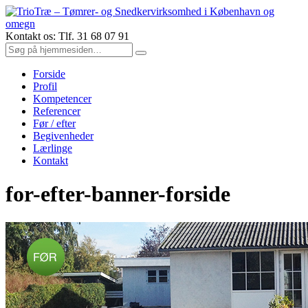
Kontakt os: Tlf. 31 68 07 91
Forside
Profil
Kompetencer
Referencer
Før / efter
Begivenheder
Lærlinge
Kontakt
for-efter-banner-forside