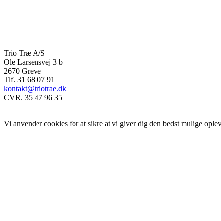
Trio Træ A/S
Ole Larsensvej 3 b
2670 Greve
Tlf. 31 68 07 91
kontakt@triotrae.dk
CVR. 35 47 96 35
© Trio Træ A/S 2025
Vi anvender cookies for at sikre at vi giver dig den bedst mulige opleve