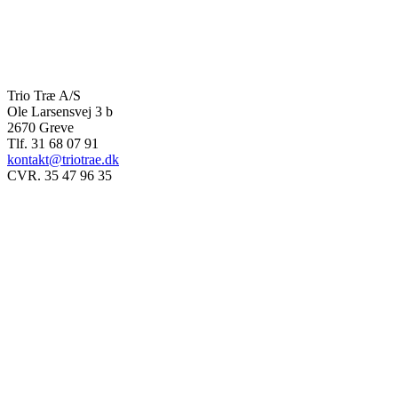
Trio Træ A/S
Ole Larsensvej 3 b
2670 Greve
Tlf. 31 68 07 91
kontakt@triotrae.dk
CVR. 35 47 96 35
© Trio Træ A/S 2025