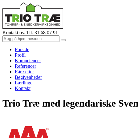
Kontakt os: Tlf. 31 68 07 91
Forside
Profil
Kompetencer
Referencer
Før / efter
Begivenheder
Lærlinge
Kontakt
Trio Træ med legendariske Sve