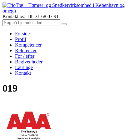
Kontakt os: Tlf. 31 68 07 91
Forside
Profil
Kompetencer
Referencer
Før / efter
Begivenheder
Lærlinge
Kontakt
019