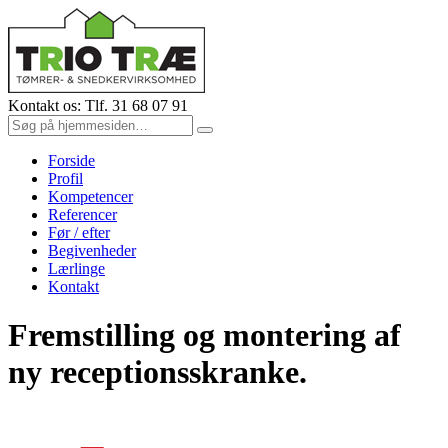
Kontakt os: Tlf. 31 68 07 91
Forside
Profil
Kompetencer
Referencer
Før / efter
Begivenheder
Lærlinge
Kontakt
Fremstilling og montering af
ny receptionsskranke.