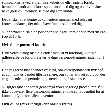
synspunkterne ved at fremvise købets og eller sagens forløb,
herunder blandt andet korrespondance med dig og noter vi måtte
have gjort os i forbindelse med dig som kunde.
Det ønsker vi at kunne dokumentere sammen med relevant
korrespondance, der måtte have fundet sted med dig.
Vi opbevarer altså dine personoplysninger i forbindelse med dit køb
i op til 10 år.
Hvis du er potentiel kunde
Hvis vores dialog med dig ender med, at vi foreløbig ikke skal
udføre arbejde for dig, sletter vi dine personoplysninger inden for 1
år.
Her lægger vi blandt andet vægt på, om korrespondancen tyder på,
at du muligvis vender tilbage senere, om vi har afgivet et tilbud, der
er gældende i en periode og generelt din købsinteresse.
Vi sørger løbende for at gennemgå vores sager og procedurer, så vi
ikke opbevarer flere personoplysninger end højst nødvendigt for at
kunne opfylde formålene ovenfor.
Hvis du begærer indsigt (det har du ret til
)