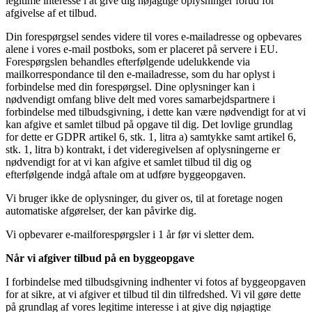
legitime interesse i at give dig nøjagtige oplysninger forud for
afgivelse af et tilbud.
Din forespørgsel sendes videre til vores e-mailadresse og opbevares
alene i vores e-mail postboks, som er placeret på servere i EU.
Forespørgslen behandles efterfølgende udelukkende via
mailkorrespondance til den e-mailadresse, som du har oplyst i
forbindelse med din forespørgsel. Dine oplysninger kan i
nødvendigt omfang blive delt med vores samarbejdspartnere i
forbindelse med tilbudsgivning, i dette kan være nødvendigt for at vi
kan afgive et samlet tilbud på opgave til dig. Det lovlige grundlag
for dette er GDPR artikel 6, stk. 1, litra a) samtykke samt artikel 6,
stk. 1, litra b) kontrakt, i det videregivelsen af oplysningerne er
nødvendigt for at vi kan afgive et samlet tilbud til dig og
efterfølgende indgå aftale om at udføre byggeopgaven.
Vi bruger ikke de oplysninger, du giver os, til at foretage nogen
automatiske afgørelser, der kan påvirke dig.
Vi opbevarer e-mailforespørgsler i 1 år før vi sletter dem.
Når vi afgiver tilbud på en byggeopgave
I forbindelse med tilbudsgivning indhenter vi fotos af byggeopgaven
for at sikre, at vi afgiver et tilbud til din tilfredshed. Vi vil gøre dette
på grundlag af vores legitime interesse i at give dig nøjagtige