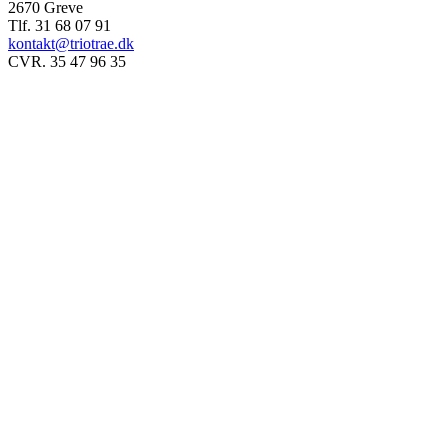
2670 Greve
Tlf. 31 68 07 91
kontakt@triotrae.dk
CVR. 35 47 96 35
© Trio Træ A/S 2025