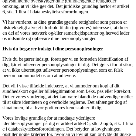
oplysningerne overskygger dine grundlæggende rettigheder
omkring, at vi ikke gør det. Det juridiske grundlag herfor er artikel
6, stk. 1 litra f i databeskyttelsesforordningen.
Vi har vurderet, at dine grundlæggende rettigheder som person er
tilstrækkeligt afvejet i forhold til din (og vores) interesse i, at du er
en del af vores netværk og/eller samarbejdspartner og herved lader
os indsamle og opbevare dine personoplysninger.
Hvis du begærer indsigt i dine personoplysninger
Hvis du begærer indsigt, foretager vi en fornøden identifikation af
dig, før vi udleverer personoplysninger til dig. Det gør vi for at sikre,
at vi ikke uberettiget udleverer personoplysninger, som en falsk
person har anmodet os om at udlevere.
Det vil i visse tilfælde indebære, at vi anmoder om kopi af dit
sundhedskort og/eller billelegitimation som f.eks. pas eller kørekort.
Det er vores vurdering, at det kan være blandt de nødvendige midler
til at sikre identiteten og overholde reglerne. Det afhænger dog af
situationen, bl.a. hvor godt vores kendskab er til dig.
Vores lovlige grundlag for at modtage yderligere
identitetsoplysninger på dig er artikel artikel 5, stk. 2 og 6, stk. 1 litra
c i databeskyttelsesforordningen. Det betyder, at lovgivningen
opstiller nogle kriterier for, hvordan vi lovligt kan opfylde dit ønske