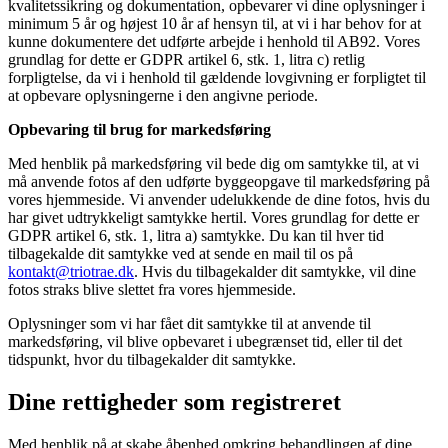
kvalitetssikring og dokumentation, opbevarer vi dine oplysninger i
minimum 5 år og højest 10 år af hensyn til, at vi i har behov for at
kunne dokumentere det udførte arbejde i henhold til AB92. Vores
grundlag for dette er GDPR artikel 6, stk. 1, litra c) retlig
forpligtelse, da vi i henhold til gældende lovgivning er forpligtet til
at opbevare oplysningerne i den angivne periode.
Opbevaring til brug for markedsføring
Med henblik på markedsføring vil bede dig om samtykke til, at vi
må anvende fotos af den udførte byggeopgave til markedsføring på
vores hjemmeside. Vi anvender udelukkende de dine fotos, hvis du
har givet udtrykkeligt samtykke hertil. Vores grundlag for dette er
GDPR artikel 6, stk. 1, litra a) samtykke. Du kan til hver tid
tilbagekalde dit samtykke ved at sende en mail til os på
kontakt@triotrae.dk
. Hvis du tilbagekalder dit samtykke, vil dine
fotos straks blive slettet fra vores hjemmeside.
Oplysninger som vi har fået dit samtykke til at anvende til
markedsføring, vil blive opbevaret i ubegrænset tid, eller til det
tidspunkt, hvor du tilbagekalder dit samtykke.
Dine rettigheder som registreret
Med henblik på at skabe åbenhed omkring behandlingen af dine