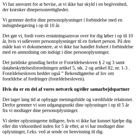
Vi har ansvaret for at bevise, at vi ikke har skyld i en begivenhed,
der krænker dinepersonrettigheder.
Vi gemmer derfor dine personoplysninger i forbindelse med en
indsigtsbegæring i op til 10 år.
Det gør vi, fordi vores erstatningsansvar over for dig løber i op til 10
år, hvis vi udleverer personoplysninger til en forkert person. På den
måde kan vi dokumentere, at vi ikke har handlet forkert i forbindelse
med en anmodning om indsigt i dine personoplysninger.
Det juridiske grundlag herfor er Forældelsesloven § 2 og 3 samt
databeskyttelsesforordningen artikel 5, stk. 2 og artikel 82, nr. 1-3 .
Forældelsesloven hedder også ” Bekendtgørelse af lov om
forældelse af fordringer (forældelsesloven).
Hvis du er en del af vores netværk og/eller samarbejdspartner
Det tager lang tid at opbygge meningsfulde og værdifulde relationer.
Derfor gemmer vi som udgangspunkt dine oplysninger i op til 5 år
fra vi modtager dine personoplysninger.
Vi sletter oplysningerne tidligere, hvis vi ikke har kunnet hjælpe dig
eller din virksomhed inden for 5 år efter, at vi har modtaget dine
oplysninger, f.eks. ved at sende en henvisning til dig.