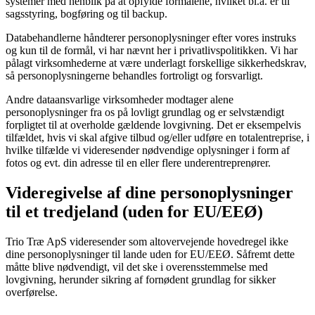
systemer med henblik på at opfylde formålene, hvilket bl.a. er til
sagsstyring, bogføring og til backup.
Databehandlerne håndterer personoplysninger efter vores instruks
og kun til de formål, vi har nævnt her i privatlivspolitikken. Vi har
pålagt virksomhederne at være underlagt forskellige sikkerhedskrav,
så personoplysningerne behandles fortroligt og forsvarligt.
Andre dataansvarlige virksomheder modtager alene
personoplysninger fra os på lovligt grundlag og er selvstændigt
forpligtet til at overholde gældende lovgivning. Det er eksempelvis
tilfældet, hvis vi skal afgive tilbud og/eller udføre en totalentreprise, i
hvilke tilfælde vi videresender nødvendige oplysninger i form af
fotos og evt. din adresse til en eller flere underentreprenører.
Videregivelse af dine personoplysninger
til et tredjeland (uden for EU/EEØ)
Trio Træ ApS videresender som altovervejende hovedregel ikke
dine personoplysninger til lande uden for EU/EEØ. Såfremt dette
måtte blive nødvendigt, vil det ske i overensstemmelse med
lovgivning, herunder sikring af fornødent grundlag for sikker
overførelse.