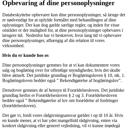
Opbevaring af dine personoplysninger
Databeskyttelse opbevarer kun dine personoplysninger, så længe det
er nødvendigt for at opfylde formålet med behandlingen af dine
oplysninger. Der kan dog gælde særlige regler, og inden for visse
områder er der mulighed for, at dine personoplysninger opbevares i
længere tid. Nedenfor har vi beskrevet, hvor lang tid vi opbevarer
dine personoplysninger, afhængig af din relation til vores
virksomhed.
Hvis du er kunde hos os
Dine personoplysninger gemmes for at vi kan dokumentere vores
salg og bogføring over for offentlige myndigheder, hvis det skulle
blive aktuelt. Det juridiske grundlag er Bogføringsloven § 10, stk. 1.
Bogføringsloven hedder også ” Bekendtgørelse af bogføringslov”.
Derudover gemmes de af hensyn til Forældelsesloven. Det juridiske
grundlag herfor er Forældelsesloven § 2 og 3. Forældelsesloven
hedder også ” Bekendtgørelse af lov om forældelse af fordringer
(forældelsesloven).
Det gør vi, fordi vores rådgivningsansvar gælder i op til 10 år. Hvis
en kunde mener, at vi har ydet mangelfuld rådgivning, enten via
konkret rådgivning eller generel vejledning, vil vi kunne imødegå