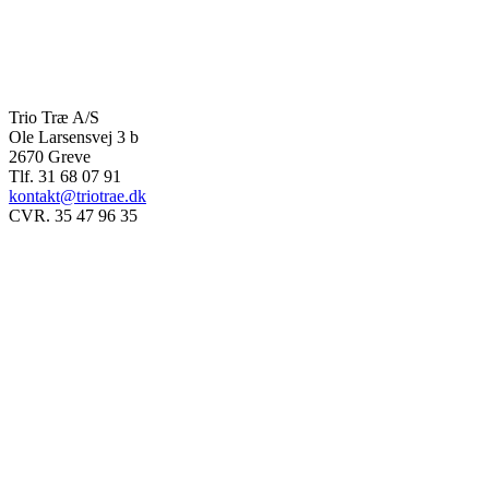
Trio Træ A/S
Ole Larsensvej 3 b
2670 Greve
Tlf. 31 68 07 91
kontakt@triotrae.dk
CVR. 35 47 96 35
© Trio Træ A/S 2025