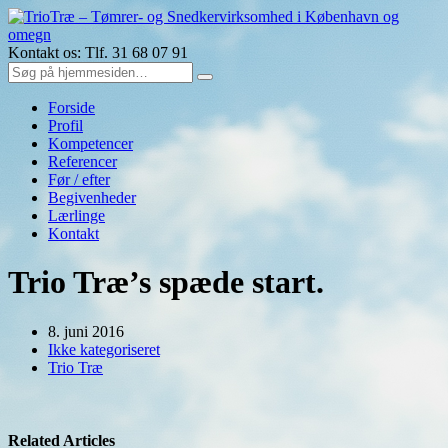
Kontakt os: Tlf. 31 68 07 91
Forside
Profil
Kompetencer
Referencer
Før / efter
Begivenheder
Lærlinge
Kontakt
Trio Træ’s spæde start.
8. juni 2016
Ikke kategoriseret
Trio Træ
Related Articles